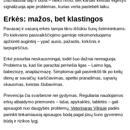
Dažniausiai taip ir būna – nieko rimto. Bet kartais keistas elgesys
signalizuoja apie problemas, kurias verta pastebėti laiku.
Erkės: mažos, bet klastingos
Pavasarį ir vasarą erkės tampa tikru iššūkiu šunų šeimininkams.
Po kiekvieno pasivaikščiojimo gamtoje rekomenduojama
apžiūrėti augintinį – ypač ausis, pažastis, kirkšnis ir
tarpupirščius.
Erkė įsisiurbia neskausmingai, todėl šuo dažnai nereaguoja.
Problema ta, kad šie parazitai pernešia ligas – Laimo ligą,
babeziozę, anaplazmazę. Simptomai gali pasireikšti tik po kelių
dienų ar savaičių: karščiavimas, apetito praradimas, sąnarių
skausmas, keistas šlubavimas.
Prevencija čia svarbesnė nei gydymas. Reguliariai naudojamos
erkių atbaidymo priemonės – lašai, apykaklės, tabletės – gali
apsaugoti nuo daugybės problemų.
Veterinaras Vilniuje
padės
parinkti tinkamiausią apsaugos būdą pagal jūsų šuns gyvenimo
būdą ir rizikos lygį.