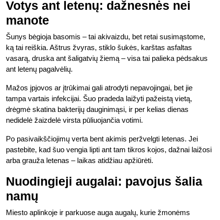
Votys ant letenų: dažnesnės nei
manote
Šunys bėgioja basomis – tai akivaizdu, bet retai susimąstome,
ką tai reiškia. Aštrus žvyras, stiklo šukės, karštas asfaltas
vasarą, druska ant šaligatvių žiemą – visa tai palieka pėdsakus
ant letenų pagalvėlių.
Mažos įpjovos ar įtrūkimai gali atrodyti nepavojingai, bet jie
tampa vartais infekcijai. Šuo pradeda laižyti pažeistą vietą,
drėgmė skatina bakterijų dauginimąsi, ir per kelias dienas
nedidelė žaizdelė virsta pūliuojančia votimi.
Po pasivaikščiojimų verta bent akimis peržvelgti letenas. Jei
pastebite, kad šuo vengia lipti ant tam tikros kojos, dažnai laižosi
arba grauža letenas – laikas atidžiau apžiūrėti.
Nuodingieji augalai: pavojus šalia
namų
Miesto aplinkoje ir parkuose auga augalų, kurie žmonėms