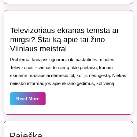
meistrą
ir
kiek
kainuoja
Televizoriaus ekranas temsta ar
dažniausi
mirgsi? Štai ką apie tai žino
gedimai
Televizoriaus
Vilniaus meistrai
ekranas
Problema, kurią visi ignoruoja iki paskutinės minutės
temsta
Televizorius – vienas tų namų ūkio prietaisų, kuriam
ar
skiriame mažiausiai dėmesio tol, kol jis nesugestą. Niekas
neieško informacijos apie ekrano gedimus, kol vieną
mirgsi?
Štai
Read
Read More
ką
More
apie
tai
žino
Paieška