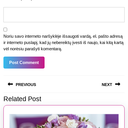
Noriu savo interneto naršyklėje išsaugoti vardą, el. pašto adresą
ir interneto puslapį, kad jų nebereiktų įvesti iš naujo, kai kitą kartą
vėl norėsiu parašyti komentarą.
Navigacija
PREVIOUS
NEXT
tarp
įrašų
Related Post
Previous
Next
post:
post: