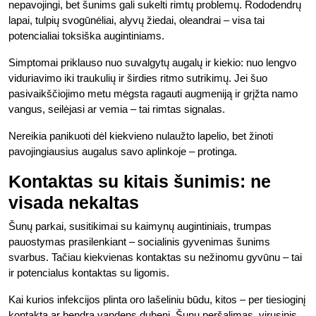
nepavojingi, bet šunims gali sukelti rimtų problemų. Rododendrų
lapai, tulpių svogūnėliai, alyvų žiedai, oleandrai – visa tai
potencialiai toksiška augintiniams.
Simptomai priklauso nuo suvalgytų augalų ir kiekio: nuo lengvo
viduriavimo iki traukulių ir širdies ritmo sutrikimų. Jei šuo
pasivaikščiojimo metu mėgsta ragauti augmeniją ir grįžta namo
vangus, seilėjasi ar vemia – tai rimtas signalas.
Nereikia panikuoti dėl kiekvieno nulaužto lapelio, bet žinoti
pavojingiausius augalus savo aplinkoje – protinga.
Kontaktas su kitais šunimis: ne
visada nekaltas
Šunų parkai, susitikimai su kaimynų augintiniais, trumpas
pauostymas prasilenkiant – socialinis gyvenimas šunims
svarbus. Tačiau kiekvienas kontaktas su nežinomu gyvūnu – tai
ir potencialus kontaktas su ligomis.
Kai kurios infekcijos plinta oro lašeliniu būdu, kitos – per tiesioginį
kontaktą ar bendrą vandens dubenį. Šunų peršalimas, virusinis