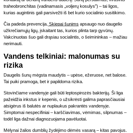
traheobronchitas (vadinamasis „voljerų kosulys”) – tai ligos,
kurias augintinis gali parsivežti iš bet kurio socialinio susitikimo.
Čia padeda prevencija.
Skiepai šunims
apsaugo nuo daugelio
užkrečiamųjų ligų, įskaitant tas, kurios plinta tarp gyvūnų.
Vakcinuotas šuo gali drąsiau socialintis, o šeimininkas – mažiau
nerimauti.
Vandens telkiniai: malonumas su
rizika
Daugelis šunų mėgsta maudytis – upėse, ežeruose, net balose.
Tai puiki pramoga, bet ir papildoma rizika.
Stovinčiame vandenyje gali būti leptospirozės bakterijų. Ši liga
pažeidžia inkstus ir kepenis, o užsikrėsti galima paprasčiausiai
atsigėrus iš balutės ar nuplaukus pakrantės vandenyje.
Simptomai nespecifiniai – karščiavimas, vėmimas, silpnumas –
todėl liga dažnai diagnozuojama pavėluotai.
Mėlynai žalios dumblių žydėjimo dėmės vasarą – kitas pavojus.