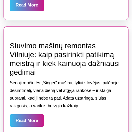
puokštės
Read
Read More
išvaizdą
More
ir
kaip
jų
išvengti
Siuvimo mašinų remontas
Vilniuje: kaip pasirinkti patikimą
meistrą ir kiek kainuoja dažniausi
Siuvimo
gedimai
mašinų
Senoji močiutės „Singer” mašina, tyliai stovėjusi palėpėje
remontas
dešimtmetį, vieną dieną vėl atgyja rankose – ir staiga
Vilniuje:
supranti, kad ji nebe ta pati. Adata užstringa, siūlas
raizgosis, o variklis burzgia kažkaip
kaip
pasirinkti
Read
Read More
patikimą
More