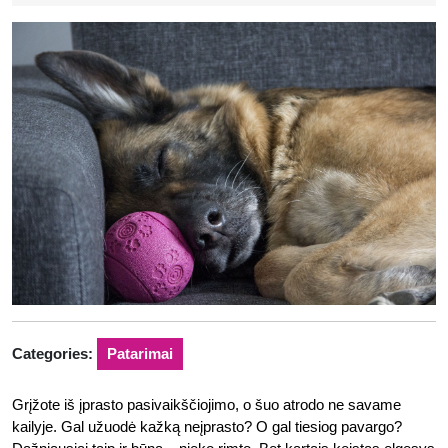
11-
22
Categories:
Patarimai
Grįžote iš įprasto pasivaikščiojimo, o šuo atrodo ne savame
kailyje. Gal užuodė kažką neįprasto? O gal tiesiog pavargo?