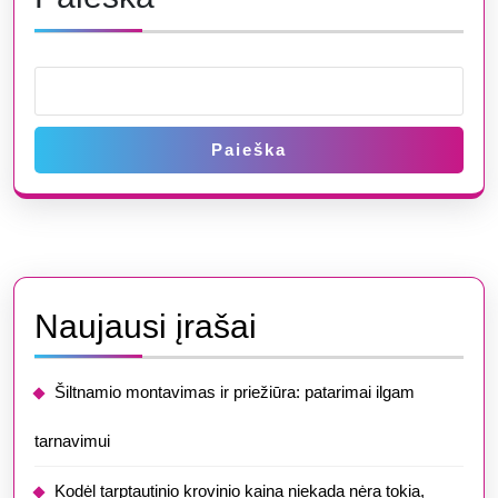
Vilniaus
meistrai
Paieška
Naujausi įrašai
Šiltnamio montavimas ir priežiūra: patarimai ilgam
tarnavimui
​​Kodėl tarptautinio krovinio kaina niekada nėra tokia,