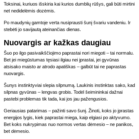
Toksinai, kuriuos išskiria kai kurios dumblių rūšys, gali būti mirtini
net nedidelėmis dozėmis.
Po maudynių gamtoje verta nusiprausti šunį švariu vandeniu. Ir
stebėti jo savijautą ateinančias dienas.
Nuovargis ar kažkas daugiau
Šuo po ilgo pasivaikščiojimo paprastai nori miegoti – tai normalu.
Bet jei miegūstumas tęsiasi ilgiau nei įprastai, jei gyvūnas
atsisako maisto ar atrodo apatiškas – galbūt tai ne paprastas
nuovargis.
Šunys instinktyviai slepia silpnumą. Laukinis instinktas sako, kad
silpnas gyvūnas – lengvas grobis. Todėl šeimininkai dažnai
pastebi problemas tik tada, kai jos jau pažengusios.
Geriausias patarimas – pažinti savo šunį. Žinoti, koks jo įprastas
energijos lygis, kiek paprastai miega, kaip elgiasi po aktyvumo.
Bet koks nukrypimas nuo normos vertas dėmesio – ne panikos,
bet dėmesio.