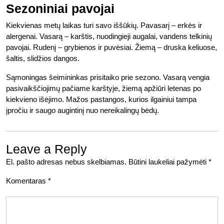
Sezoniniai pavojai
Kiekvienas metų laikas turi savo iššūkių. Pavasarį – erkės ir
alergenai. Vasarą – karštis, nuodingieji augalai, vandens telkinių
pavojai. Rudenį – grybienos ir puvėsiai. Žiemą – druska keliuose,
šaltis, slidžios dangos.
Sąmoningas šeimininkas prisitaiko prie sezono. Vasarą vengia
pasivaikščiojimų pačiame karštyje, žiemą apžiūri letenas po
kiekvieno išėjimo. Mažos pastangos, kurios ilgainiui tampa
įpročiu ir saugo augintinį nuo nereikalingų bėdų.
Leave a Reply
El. pašto adresas nebus skelbiamas.
Būtini laukeliai pažymėti
*
Komentaras
*