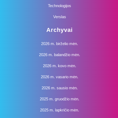
Technologijos
Verslas
Archyvai
2026 m. birželio mėn.
2026 m. balandžio mėn.
2026 m. kovo mėn.
2026 m. vasario mėn.
2026 m. sausio mėn.
2025 m. gruodžio mėn.
2025 m. lapkričio mėn.