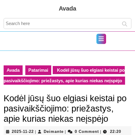
Skip
Avada
to
content
Search
Skip
for:
to
content
Open
Button
Avada
Patarimai
Kodėl jūsų šuo elgiasi keistai po
pasivaikščiojimo: priežastys, apie kurias niekas neįspėjo
Kodėl jūsų šuo elgiasi keistai po
pasivaikščiojimo: priežastys,
apie kurias niekas neįspėjo
2025-
Deimante
2025-11-22
Deimante
0 Comment
22:20
|
|
|