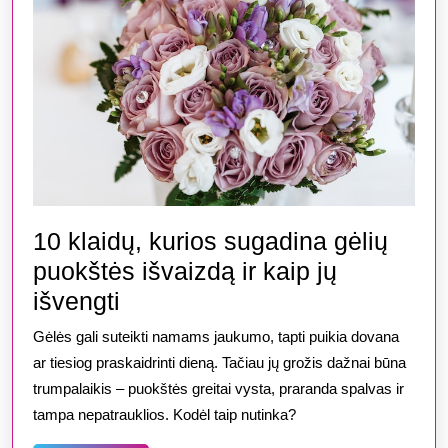
10 klaidų, kurios sugadina gėlių
puokštės išvaizdą ir kaip jų
10
išvengti
klaidų,
Gėlės gali suteikti namams jaukumo, tapti puikia dovana
kurios
ar tiesiog praskaidrinti dieną. Tačiau jų grožis dažnai būna
sugadina
trumpalaikis – puokštės greitai vysta, praranda spalvas ir
tampa nepatrauklios. Kodėl taip nutinka?
gėlių