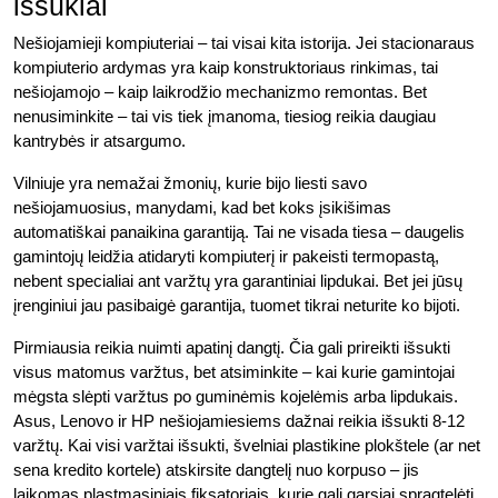
iššūkiai
Nešiojamieji kompiuteriai – tai visai kita istorija. Jei stacionaraus
kompiuterio ardymas yra kaip konstruktoriaus rinkimas, tai
nešiojamojo – kaip laikrodžio mechanizmo remontas. Bet
nenusiminkite – tai vis tiek įmanoma, tiesiog reikia daugiau
kantrybės ir atsargumo.
Vilniuje yra nemažai žmonių, kurie bijo liesti savo
nešiojamuosius, manydami, kad bet koks įsikišimas
automatiškai panaikina garantiją. Tai ne visada tiesa – daugelis
gamintojų leidžia atidaryti kompiuterį ir pakeisti termopastą,
nebent specialiai ant varžtų yra garantiniai lipdukai. Bet jei jūsų
įrenginiui jau pasibaigė garantija, tuomet tikrai neturite ko bijoti.
Pirmiausia reikia nuimti apatinį dangtį. Čia gali prireikti išsukti
visus matomus varžtus, bet atsiminkite – kai kurie gamintojai
mėgsta slėpti varžtus po guminėmis kojelėmis arba lipdukais.
Asus, Lenovo ir HP nešiojamiesiems dažnai reikia išsukti 8-12
varžtų. Kai visi varžtai išsukti, švelniai plastikine plokštele (ar net
sena kredito kortele) atskirsite dangtelį nuo korpuso – jis
laikomas plastmasiniais fiksatoriais, kurie gali garsiai spragtelėti.