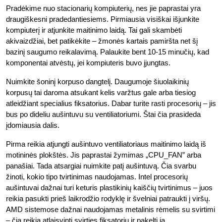
Pradėkime nuo stacionarių kompiuterių, nes jie paprastai yra
draugiškesni pradedantiesiems. Pirmiausia visiškai išjunkite
kompiuterį ir atjunkite maitinimo laidą. Tai gali skambėti
akivaizdžiai, bet patikėkite – žmonės kartais pamiršta net šį
bazinį saugumo reikalavimą. Palaukite bent 10-15 minučių, kad
komponentai atvėstų, jei kompiuteris buvo įjungtas.
Nuimkite šoninį korpuso dangtelį. Daugumoje šiuolaikinių
korpusų tai daroma atsukant kelis varžtus gale arba tiesiog
atleidžiant specialius fiksatorius. Dabar turite rasti procesorių – jis
bus po dideliu aušintuvu su ventiliatoriumi. Štai čia prasideda
įdomiausia dalis.
Pirma reikia atjungti aušintuvo ventiliatoriaus maitinimo laidą iš
motininės plokštės. Jis paprastai žymimas „CPU_FAN” arba
panašiai. Tada atsargiai nuimkite patį aušintuvą. Čia svarbu
žinoti, kokio tipo tvirtinimas naudojamas. Intel procesorių
aušintuvai dažnai turi keturis plastikinių kaiščių tvirtinimus – juos
reikia pasukti prieš laikrodžio rodyklę ir švelniai patraukti į viršų.
AMD sistemose dažnai naudojamas metalinis rėmelis su svirtimi
– čia reikia atlaisvinti svirties fiksatorių ir pakelti ją.