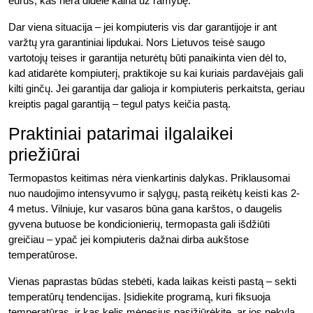
eurus, kas nėra didelė kaina už ramybę.
Dar viena situacija – jei kompiuteris vis dar garantijoje ir ant
varžtų yra garantiniai lipdukai. Nors Lietuvos teisė saugo
vartotojų teises ir garantija neturėtų būti panaikinta vien dėl to,
kad atidarėte kompiuterį, praktikoje su kai kuriais pardavėjais gali
kilti ginčų. Jei garantija dar galioja ir kompiuteris perkaitsta, geriau
kreiptis pagal garantiją – tegul patys keičia pastą.
Praktiniai patarimai ilgalaikei
priežiūrai
Termopastos keitimas nėra vienkartinis dalykas. Priklausomai
nuo naudojimo intensyvumo ir sąlygų, pastą reikėtų keisti kas 2-
4 metus. Vilniuje, kur vasaros būna gana karštos, o daugelis
gyvena butuose be kondicionierių, termopasta gali išdžiūti
greičiau – ypač jei kompiuteris dažnai dirba aukštose
temperatūrose.
Vienas paprastas būdas stebėti, kada laikas keisti pastą – sekti
temperatūrų tendencijas. Įsidiekite programą, kuri fiksuoja
temperatūras, ir kas kelis mėnesius pasižiūrėkite, ar jos nekyla.