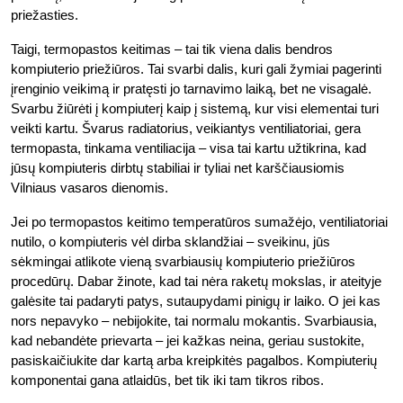
priežasties.
Taigi, termopastos keitimas – tai tik viena dalis bendros
kompiuterio priežiūros. Tai svarbi dalis, kuri gali žymiai pagerinti
įrenginio veikimą ir pratęsti jo tarnavimo laiką, bet ne visagalė.
Svarbu žiūrėti į kompiuterį kaip į sistemą, kur visi elementai turi
veikti kartu. Švarus radiatorius, veikiantys ventiliatoriai, gera
termopasta, tinkama ventiliacija – visa tai kartu užtikrina, kad
jūsų kompiuteris dirbtų stabiliai ir tyliai net karščiausiomis
Vilniaus vasaros dienomis.
Jei po termopastos keitimo temperatūros sumažėjo, ventiliatoriai
nutilo, o kompiuteris vėl dirba sklandžiai – sveikinu, jūs
sėkmingai atlikote vieną svarbiausių kompiuterio priežiūros
procedūrų. Dabar žinote, kad tai nėra raketų mokslas, ir ateityje
galėsite tai padaryti patys, sutaupydami pinigų ir laiko. O jei kas
nors nepavyko – nebijokite, tai normalu mokantis. Svarbiausia,
kad nebandėte prievarta – jei kažkas neina, geriau sustokite,
pasiskaičiukite dar kartą arba kreipkitės pagalbos. Kompiuterių
komponentai gana atlaidūs, bet tik iki tam tikros ribos.