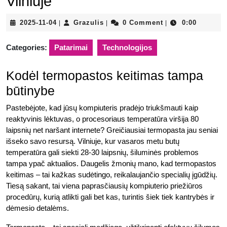
Vilniuje
2025-
Grazulis
2025-11-04
Grazulis
0 Comment
0:00
|
|
|
11-
04
Categories:
Patarimai
Technologijos
Kodėl termopastos keitimas tampa
būtinybe
Pastebėjote, kad jūsų kompiuteris pradėjo triukšmauti kaip
reaktyvinis lėktuvas, o procesoriaus temperatūra viršija 80
laipsnių net naršant internete? Greičiausiai termopasta jau seniai
išseko savo resursą. Vilniuje, kur vasaros metu butų
temperatūra gali siekti 28-30 laipsnių, šiluminės problemos
tampa ypač aktualios. Daugelis žmonių mano, kad termopastos
keitimas – tai kažkas sudėtingo, reikalaujančio specialių įgūdžių.
Tiesą sakant, tai viena paprasčiausių kompiuterio priežiūros
procedūrų, kurią atlikti gali bet kas, turintis šiek tiek kantrybės ir
dėmesio detalėms.