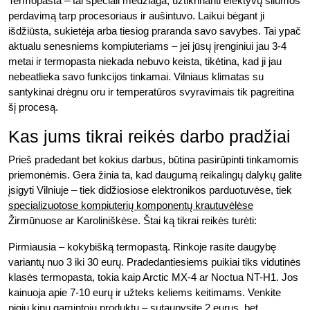
Termopasta – tai speciali medžiaga, užtikrinanti efektyvų šilumos
perdavimą tarp procesoriaus ir aušintuvo. Laikui bėgant ji
išdžiūsta, sukietėja arba tiesiog praranda savo savybes. Tai ypač
aktualu senesniems kompiuteriams – jei jūsų įrenginiui jau 3-4
metai ir termopasta niekada nebuvo keista, tikėtina, kad ji jau
nebeatlieka savo funkcijos tinkamai. Vilniaus klimatas su
santykinai drėgnu oru ir temperatūros svyravimais tik pagreitina
šį procesą.
Kas jums tikrai reikės darbo pradžiai
Prieš pradedant bet kokius darbus, būtina pasirūpinti tinkamomis
priemonėmis. Gera žinia ta, kad daugumą reikalingų dalykų galite
įsigyti Vilniuje – tiek didžiosiose elektronikos parduotuvėse, tiek
specializuotose kompiuterių komponentų krautuvėlėse
Žirmūnuose ar Karoliniškėse. Štai ką tikrai reikės turėti:
Pirmiausia – kokybišką termopastą. Rinkoje rasite daugybę
variantų nuo 3 iki 30 eurų. Pradedantiesiems puikiai tiks vidutinės
klasės termopasta, tokia kaip Arctic MX-4 ar Noctua NT-H1. Jos
kainuoja apie 7-10 eurų ir užteks keliems keitimams. Venkite
pigių kinų gamintojų produktų – sutaupysite 2 eurus, bet