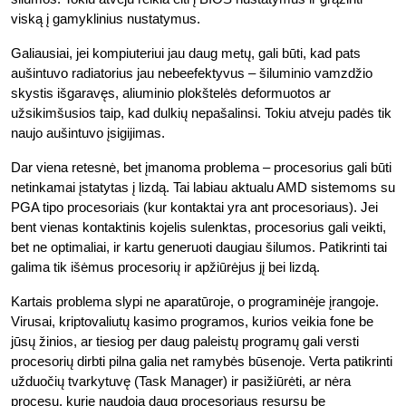
viską į gamyklinius nustatymus.
Galiausiai, jei kompiuteriui jau daug metų, gali būti, kad pats
aušintuvo radiatorius jau nebeefektyvus – šiluminio vamzdžio
skystis išgaravęs, aliuminio plokštelės deformuotos ar
užsikimšusios taip, kad dulkių nepašalinsi. Tokiu atveju padės tik
naujo aušintuvo įsigijimas.
Dar viena retesnė, bet įmanoma problema – procesorius gali būti
netinkamai įstatytas į lizdą. Tai labiau aktualu AMD sistemoms su
PGA tipo procesoriais (kur kontaktai yra ant procesoriaus). Jei
bent vienas kontaktinis kojelis sulenktas, procesorius gali veikti,
bet ne optimaliai, ir kartu generuoti daugiau šilumos. Patikrinti tai
galima tik išėmus procesorių ir apžiūrėjus jį bei lizdą.
Kartais problema slypi ne aparatūroje, o programinėje įrangoje.
Virusai, kriptovaliutų kasimo programos, kurios veikia fone be
jūsų žinios, ar tiesiog per daug paleistų programų gali versti
procesorių dirbti pilna galia net ramybės būsenoje. Verta patikrinti
užduočių tvarkytuvę (Task Manager) ir pasižiūrėti, ar nėra
procesų, kurie naudoja daug procesoriaus resursų be