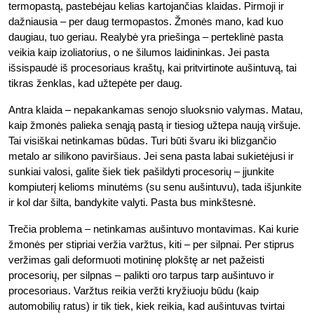
termopastą, pastebėjau kelias kartojančias klaidas. Pirmoji ir
dažniausia – per daug termopastos. Žmonės mano, kad kuo
daugiau, tuo geriau. Realybė yra priešinga – perteklinė pasta
veikia kaip izoliatorius, o ne šilumos laidininkas. Jei pasta
išsispaudė iš procesoriaus kraštų, kai pritvirtinote aušintuvą, tai
tikras ženklas, kad užtepėte per daug.
Antra klaida – nepakankamas senojo sluoksnio valymas. Matau,
kaip žmonės palieka senąją pastą ir tiesiog užtepa naują viršuje.
Tai visiškai netinkamas būdas. Turi būti švaru iki blizgančio
metalo ar silikono paviršiaus. Jei sena pasta labai sukietėjusi ir
sunkiai valosi, galite šiek tiek pašildyti procesorių – įjunkite
kompiuterį kelioms minutėms (su senu aušintuvu), tada išjunkite
ir kol dar šilta, bandykite valyti. Pasta bus minkštesnė.
Trečia problema – netinkamas aušintuvo montavimas. Kai kurie
žmonės per stipriai veržia varžtus, kiti – per silpnai. Per stiprus
veržimas gali deformuoti motininę plokštę ar net pažeisti
procesorių, per silpnas – palikti oro tarpus tarp aušintuvo ir
procesoriaus. Varžtus reikia veržti kryžiuoju būdu (kaip
automobilių ratus) ir tik tiek, kiek reikia, kad aušintuvas tvirtai