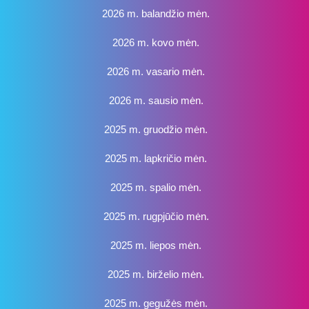
2026 m. balandžio mėn.
2026 m. kovo mėn.
2026 m. vasario mėn.
2026 m. sausio mėn.
2025 m. gruodžio mėn.
2025 m. lapkričio mėn.
2025 m. spalio mėn.
2025 m. rugpjūčio mėn.
2025 m. liepos mėn.
2025 m. birželio mėn.
2025 m. gegužės mėn.