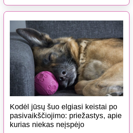
Pirmieji
veiksmai,
kurie
gali
išgelbėti
jūsų
įrenginį
Kodėl jūsų šuo elgiasi keistai po
pasivaikščiojimo: priežastys, apie
Kodėl
kurias niekas neįspėjo
jūsų