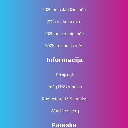
2025 m. balandžio mėn.
2025 m. kovo mėn.
2025 m. vasario mėn.
2025 m. sausio mėn.
Informacija
Prisijungti
Įrašų RSS srautas
Komentarų RSS srautas
WordPress.org
Paieška