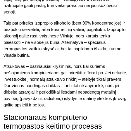
rizikuojate gauti pastą, kuri veiks prasčiau nei jau išdžiūvusi
senoji.
Taip pat prireiks izopropilo alkoholio (bent 90% koncentracijos) ir
bezpūkių servetėlių arba kosmetinių vatinių pagaliukų. Izopropilo
alkoholį galite rasti vaistinėse Vilniuje, nors kartais tenka
paieškoti – ne visose jis būna. Alternatyva – specialūs
termopastos valiklio skysčiai, bet tai papildoma išlaida, kuri ne
visada būtina.
Atsuktuvas – dažniausiai kryžminis, nors kai kuriems
nešiojamiems kompiuteriams gali prireikti ir Torx tipo. Jei neturite,
investuokite į normalų atsuktuvo rinkinį – ateityje tikrai pravers.
Dar vienas naudingas daiktas – antistatinė apyrankė, nors jei
dirbsite atsargiai ir periodiškai liesdami nepadengtą metalinį
paviršių (pavyzdžiui, radiatorių) išlydysite statinę elektros įkrovą,
galite apsieiti ir be jos.
Stacionaraus kompiuterio
termopastos keitimo procesas