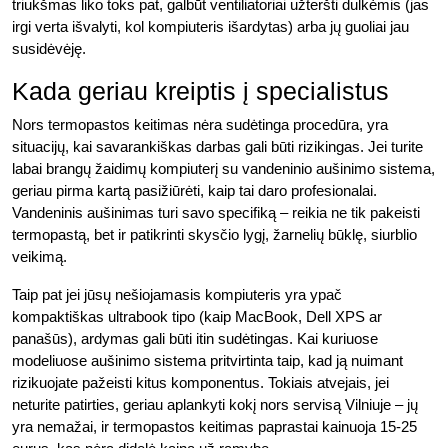
triukšmas liko toks pat, galbūt ventiliatoriai užteršti dulkėmis (jas
irgi verta išvalyti, kol kompiuteris išardytas) arba jų guoliai jau
susidėvėję.
Kada geriau kreiptis į specialistus
Nors termopastos keitimas nėra sudėtinga procedūra, yra
situacijų, kai savarankiškas darbas gali būti rizikingas. Jei turite
labai brangų žaidimų kompiuterį su vandeninio aušinimo sistema,
geriau pirma kartą pasižiūrėti, kaip tai daro profesionalai.
Vandeninis aušinimas turi savo specifiką – reikia ne tik pakeisti
termopastą, bet ir patikrinti skysčio lygį, žarnelių būklę, siurblio
veikimą.
Taip pat jei jūsų nešiojamasis kompiuteris yra ypač
kompaktiškas ultrabook tipo (kaip MacBook, Dell XPS ar
panašūs), ardymas gali būti itin sudėtingas. Kai kuriuose
modeliuose aušinimo sistema pritvirtinta taip, kad ją nuimant
rizikuojate pažeisti kitus komponentus. Tokiais atvejais, jei
neturite patirties, geriau aplankyti kokį nors servisą Vilniuje – jų
yra nemažai, ir termopastos keitimas paprastai kainuoja 15-25