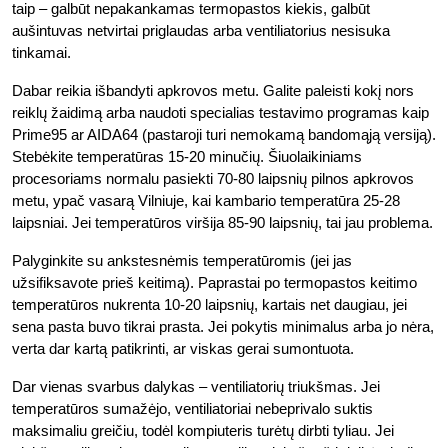
taip – galbūt nepakankamas termopastos kiekis, galbūt
aušintuvas netvirtai priglaudas arba ventiliatorius nesisuka
tinkamai.
Dabar reikia išbandyti apkrovos metu. Galite paleisti kokį nors
reiklų žaidimą arba naudoti specialias testavimo programas kaip
Prime95 ar AIDA64 (pastaroji turi nemokamą bandomąją versiją).
Stebėkite temperatūras 15-20 minučių. Šiuolaikiniams
procesoriams normalu pasiekti 70-80 laipsnių pilnos apkrovos
metu, ypač vasarą Vilniuje, kai kambario temperatūra 25-28
laipsniai. Jei temperatūros viršija 85-90 laipsnių, tai jau problema.
Palyginkite su ankstesnėmis temperatūromis (jei jas
užsifiksavote prieš keitimą). Paprastai po termopastos keitimo
temperatūros nukrenta 10-20 laipsnių, kartais net daugiau, jei
sena pasta buvo tikrai prasta. Jei pokytis minimalus arba jo nėra,
verta dar kartą patikrinti, ar viskas gerai sumontuota.
Dar vienas svarbus dalykas – ventiliatorių triukšmas. Jei
temperatūros sumažėjo, ventiliatoriai nebeprivalo suktis
maksimaliu greičiu, todėl kompiuteris turėtų dirbti tyliau. Jei