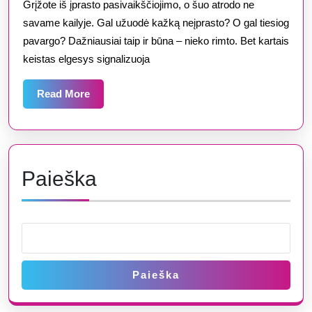
Grįžote iš įprasto pasivaikščiojimo, o šuo atrodo ne
šuo
savame kailyje. Gal užuodė kažką neįprasto? O gal tiesiog
elgiasi
pavargo? Dažniausiai taip ir būna – nieko rimto. Bet kartais
keistas elgesys signalizuoja
keistai
po
Read
Read More
pasivaikščioji
More
priežastys,
apie
kurias
Paieška
niekas
neįspėjo
Paieška