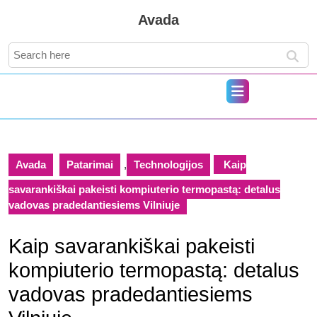
Skip
Avada
to
content
Search
Skip
for:
to
content
Open
Button
Avada
Patarimai
,
Technologijos
Kaip
savarankiškai pakeisti kompiuterio termopastą: detalus
vadovas pradedantiesiems Vilniuje
Kaip savarankiškai pakeisti
kompiuterio termopastą: detalus
vadovas pradedantiesiems