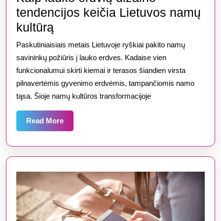
tendencijos keičia Lietuvos namų
Kaip
kultūrą
lauko
Paskutiniaisiais metais Lietuvoje ryškiai pakito namų
erdvių
savininkų požiūris į lauko erdves. Kadaise vien
dizaino
funkcionalumui skirti kiemai ir terasos šiandien virsta
pilnavertėmis gyvenimo erdvėmis, tampančiomis namo
tendencijos
tąsa. Šioje namų kultūros transformacijoje
keičia
Lietuvos
Read
Read More
namų
More
kultūrą