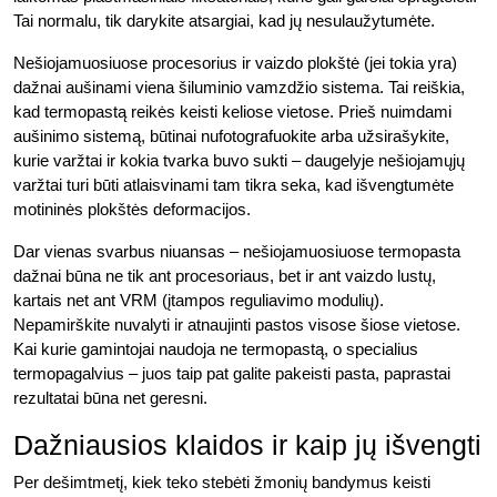
Tai normalu, tik darykite atsargiai, kad jų nesulaužytumėte.
Nešiojamuosiuose procesorius ir vaizdo plokštė (jei tokia yra)
dažnai aušinami viena šiluminio vamzdžio sistema. Tai reiškia,
kad termopastą reikės keisti keliose vietose. Prieš nuimdami
aušinimo sistemą, būtinai nufotografuokite arba užsirašykite,
kurie varžtai ir kokia tvarka buvo sukti – daugelyje nešiojamųjų
varžtai turi būti atlaisvinami tam tikra seka, kad išvengtumėte
motininės plokštės deformacijos.
Dar vienas svarbus niuansas – nešiojamuosiuose termopasta
dažnai būna ne tik ant procesoriaus, bet ir ant vaizdo lustų,
kartais net ant VRM (įtampos reguliavimo modulių).
Nepamirškite nuvalyti ir atnaujinti pastos visose šiose vietose.
Kai kurie gamintojai naudoja ne termopastą, o specialius
termopagalvius – juos taip pat galite pakeisti pasta, paprastai
rezultatai būna net geresni.
Dažniausios klaidos ir kaip jų išvengti
Per dešimtmetį, kiek teko stebėti žmonių bandymus keisti