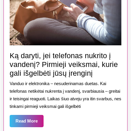
Ką daryti, jei telefonas nukrito į
vandenį? Pirmieji veiksmai, kurie
Ką
gali išgelbėti jūsų įrenginį
daryti,
Vanduo ir elektronika – nesuderinamas duetas. Kai
jei
telefonas netikėtai nukrenta į vandenį, svarbiausia – greitai
telefonas
ir teisingai reaguoti. Laikas šiuo atveju yra itin svarbus, nes
tinkami pirmieji veiksmai gali išgelbėti
nukrito
į
Read
Read More
vandenį?
More