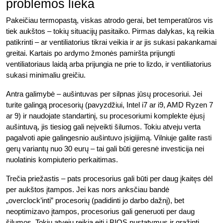
problemos lieka
Pakeičiau termopastą, viskas atrodo gerai, bet temperatūros vis
tiek aukštos – tokių situacijų pasitaiko. Pirmas dalykas, ką reikia
patikrinti – ar ventiliatorius tikrai veikia ir ar jis sukasi pakankamai
greitai. Kartais po ardymo žmonės pamiršta prijungti
ventiliatoriaus laidą arba prijungia ne prie to lizdo, ir ventiliatorius
sukasi minimaliu greičiu.
Antra galimybė – aušintuvas per silpnas jūsų procesoriui. Jei
turite galingą procesorių (pavyzdžiui, Intel i7 ar i9, AMD Ryzen 7
ar 9) ir naudojate standartinį, su procesoriumi komplekte ėjusį
aušintuvą, jis tiesiog gali neįveikti šilumos. Tokiu atveju verta
pagalvoti apie galingesnio aušintuvo įsigijimą. Vilniuje galite rasti
gerų variantų nuo 30 eurų – tai gali būti geresnė investicija nei
nuolatinis kompiuterio perkaitimas.
Trečia priežastis – pats procesorius gali būti per daug įkaitęs dėl
per aukštos įtampos. Jei kas nors anksčiau bandė
„overclock’inti” procesorių (padidinti jo darbo dažnį), bet
neoptimizavo įtampos, procesorius gali generuoti per daug
šilumos. Tokiu atveju reikia eiti į BIOS nustatymus ir grąžinti