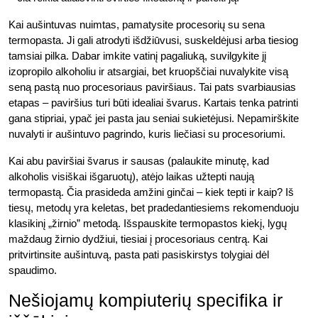
Kai aušintuvas nuimtas, pamatysite procesorių su sena
termopasta. Ji gali atrodyti išdžiūvusi, suskeldėjusi arba tiesiog
tamsiai pilka. Dabar imkite vatinį pagaliuką, suvilgykite jį
izopropilo alkoholiu ir atsargiai, bet kruopščiai nuvalykite visą
seną pastą nuo procesoriaus paviršiaus. Tai pats svarbiausias
etapas – paviršius turi būti idealiai švarus. Kartais tenka patrinti
gana stipriai, ypač jei pasta jau seniai sukietėjusi. Nepamirškite
nuvalyti ir aušintuvo pagrindo, kuris liečiasi su procesoriumi.
Kai abu paviršiai švarus ir sausas (palaukite minutę, kad
alkoholis visiškai išgaruotų), atėjo laikas užtepti naują
termopastą. Čia prasideda amžini ginčai – kiek tepti ir kaip? Iš
tiesų, metodų yra keletas, bet pradedantiesiems rekomenduoju
klasikinį „žirnio” metodą. Išspauskite termopastos kiekį, lygų
maždaug žirnio dydžiui, tiesiai į procesoriaus centrą. Kai
pritvirtinsite aušintuvą, pasta pati pasiskirstys tolygiai dėl
spaudimo.
Nešiojamų kompiuterių specifika ir