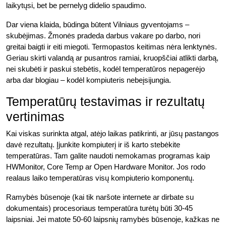
laikytųsi, bet be pernelyg didelio spaudimo.
Dar viena klaida, būdinga būtent Vilniaus gyventojams –
skubėjimas. Žmonės pradeda darbus vakare po darbo, nori
greitai baigti ir eiti miegoti. Termopastos keitimas nėra lenktynės.
Geriau skirti valandą ar pusantros ramiai, kruopščiai atlikti darbą,
nei skubėti ir paskui stebėtis, kodėl temperatūros nepagerėjo
arba dar blogiau – kodėl kompiuteris nebeįsijungia.
Temperatūrų testavimas ir rezultatų
vertinimas
Kai viskas surinkta atgal, atėjo laikas patikrinti, ar jūsų pastangos
davė rezultatų. Įjunkite kompiuterį ir iš karto stebėkite
temperatūras. Tam galite naudoti nemokamas programas kaip
HWMonitor, Core Temp ar Open Hardware Monitor. Jos rodo
realaus laiko temperatūras visų kompiuterio komponentų.
Ramybės būsenoje (kai tik naršote internete ar dirbate su
dokumentais) procesoriaus temperatūra turėtų būti 30-45
laipsniai. Jei matote 50-60 laipsnių ramybės būsenoje, kažkas ne