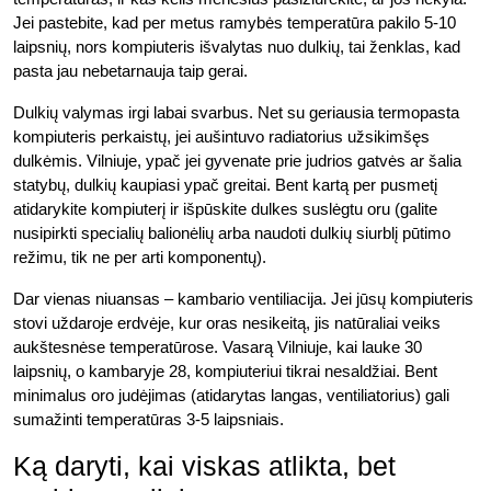
Jei pastebite, kad per metus ramybės temperatūra pakilo 5-10
laipsnių, nors kompiuteris išvalytas nuo dulkių, tai ženklas, kad
pasta jau nebetarnauja taip gerai.
Dulkių valymas irgi labai svarbus. Net su geriausia termopasta
kompiuteris perkaistų, jei aušintuvo radiatorius užsikimšęs
dulkėmis. Vilniuje, ypač jei gyvenate prie judrios gatvės ar šalia
statybų, dulkių kaupiasi ypač greitai. Bent kartą per pusmetį
atidarykite kompiuterį ir išpūskite dulkes suslėgtu oru (galite
nusipirkti specialių balionėlių arba naudoti dulkių siurblį pūtimo
režimu, tik ne per arti komponentų).
Dar vienas niuansas – kambario ventiliacija. Jei jūsų kompiuteris
stovi uždaroje erdvėje, kur oras nesikeitą, jis natūraliai veiks
aukštesnėse temperatūrose. Vasarą Vilniuje, kai lauke 30
laipsnių, o kambaryje 28, kompiuteriui tikrai nesaldžiai. Bent
minimalus oro judėjimas (atidarytas langas, ventiliatorius) gali
sumažinti temperatūras 3-5 laipsniais.
Ką daryti, kai viskas atlikta, bet