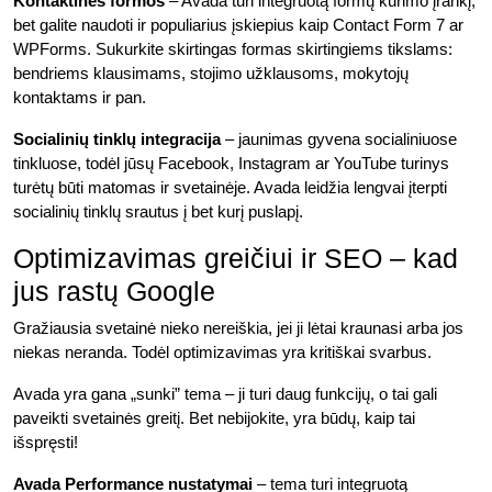
Kontaktinės formos
– Avada turi integruotą formų kūrimo įrankį,
bet galite naudoti ir populiarius įskiepius kaip Contact Form 7 ar
WPForms. Sukurkite skirtingas formas skirtingiems tikslams:
bendriems klausimams, stojimo užklausoms, mokytojų
kontaktams ir pan.
Socialinių tinklų integracija
– jaunimas gyvena socialiniuose
tinkluose, todėl jūsų Facebook, Instagram ar YouTube turinys
turėtų būti matomas ir svetainėje. Avada leidžia lengvai įterpti
socialinių tinklų srautus į bet kurį puslapį.
Optimizavimas greičiui ir SEO – kad
jus rastų Google
Gražiausia svetainė nieko nereiškia, jei ji lėtai kraunasi arba jos
niekas neranda. Todėl optimizavimas yra kritiškai svarbus.
Avada yra gana „sunki” tema – ji turi daug funkcijų, o tai gali
paveikti svetainės greitį. Bet nebijokite, yra būdų, kaip tai
išspręsti!
Avada Performance nustatymai
– tema turi integruotą