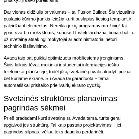
pritaikyti jį savo poreikiams.
Dar vienas didžiulis privalumas – tai Fusion Builder. Šis vizualinis
puslapio kūrimo įrankis leidžia kurti puslapius tiesiog tempiant ir
paleidžiant elementus. Nereikia jokių programavimo žinių! Tai
ypač svarbu mokykloms, kuriose IT ištekliai dažnai būna riboti, o
už svetainę atsakingi mokytojai ar administratoriai neturi
techninio išsilavinimo.
Avada taip pat puikiai optimizuota mobiliesiems įrenginiams.
Šiais laikais tėvai, mokiniai ir studentai informacijos ieško
telefone ar planšetėje, todėl jūsų svetainė privalo atrodyti puikiai
bet kuriame ekrane. Su Avada tai garantuota – tema
automatiškai prisitaiko prie įvairių ekrano dydžių.
Svetainės struktūros planavimas –
pagrindas sėkmei
Prieš pradėdami kurti svetainę su Avada tema, turite gerai
apgalvoti jos struktūrą. Tai kaip pastato projektavimas – jei
pagrindas silpnas, vėliau teks daug ko perdarinėti.