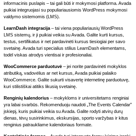
informacinis puslapis – tai gali būti ir mokymosi platforma. Avada
puikiai integruojasi su populiariausiomis WordPress mokymosi
valdymo sistemomis (LMS).
LearnDash integracija
– tai viena populiariausių WordPress
LMS sistemų, ir ji puikiai veikia su Avada. Galite kurti kursus,
testus, sertifikatus ir net pardavinėti kursus tiesiogiai per savo
svetainę. Avada turi specialius stilius LearnDash elementams,
todėl viskas atrodys vientisai ir profesionaliai.
WooCommerce parduotuvė
– jei norite pardavinėti mokyklos
atributiką, vadovėlius ar net kursus, Avada puikiai palaiko
WooCommerce. Galite sukurti visavertę internetinę parduotuvę,
kuri stilistiškai atitiks likusią svetainę.
Renginių kalendorius
– mokykloms ir universitetams renginiai
yra labai svarbūs. Rekomenduoju naudoti „The Events Calendar”
įskiepį, kuris puikiai veikia su Avada. Galite rodyti atvirų durų
dienas, tėvų susirinkimus, ekskursijas, sporto varžybas ir kitus
renginius patraukliame kalendoriaus formate.