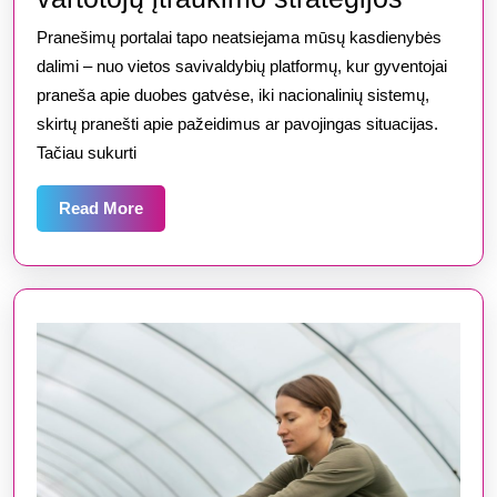
sukurti
Pranešimų portalai tapo neatsiejama mūsų kasdienybės
efektyv
dalimi – nuo vietos savivaldybių platformų, kur gyventojai
praneš
praneša apie duobes gatvėse, iki nacionalinių sistemų,
skirtų pranešti apie pažeidimus ar pavojingas situacijas.
portalą
Tačiau sukurti
Lietuvo
technol
Read
Read More
pasirin
More
funkci
ir
vartoto
įtrauki
strategi