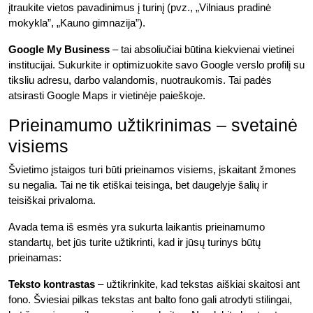
įtraukite vietos pavadinimus į turinį (pvz., „Vilniaus pradinė
mokykla”, „Kauno gimnazija”).
Google My Business
– tai absoliučiai būtina kiekvienai vietinei
institucijai. Sukurkite ir optimizuokite savo Google verslo profilį su
tiksliu adresu, darbo valandomis, nuotraukomis. Tai padės
atsirasti Google Maps ir vietinėje paieškoje.
Prieinamumo užtikrinimas – svetainė
visiems
Švietimo įstaigos turi būti prieinamos visiems, įskaitant žmones
su negalia. Tai ne tik etiškai teisinga, bet daugelyje šalių ir
teisiškai privaloma.
Avada tema iš esmės yra sukurta laikantis prieinamumo
standartų, bet jūs turite užtikrinti, kad ir jūsų turinys būtų
prieinamas:
Teksto kontrastas
– užtikrinkite, kad tekstas aiškiai skaitosi ant
fono. Šviesiai pilkas tekstas ant balto fono gali atrodyti stilingai,