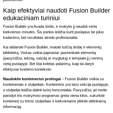
Kaip efektyviai naudoti Fusion Builder
edukaciniam turiniui
Fusion Builder yra Avada širdis, ir mokytis jį naudoti verta
kiekvienos minutės. Šis įrankis leidžia kurti puslapius be jokio
kodavimo, bet rezultatas atrodo profesionaliai.
Kai atidarote Fusion Builder, matote tuščią drobę ir elementų
biblioteką. Viskas veikia paprastai: pasirenkate elementą
(pavyzdžiui, tekstą, vaizdą ar mygtuką) ir tempiate jį į norimą
vietą puslapyje. Bet štai keletas patarimų, kaip tai daryti
efektyviai švietimo kontekste:
Naudokite konteinerius protingai
– Fusion Builder veikia su
konteineriais ir stulpeliais. Konteineris yra tarsi sekcija puslapyje,
o stulpeliai leidžia dalinti turinį horizontaliai. Pavyzdžiui, jei norite
parodyti tris mokymosi programas greta viena kitos, sukurkite
konteinerį su trimis stulpeliais ir kiekviename įdėkite atitinkamą
informaciją.