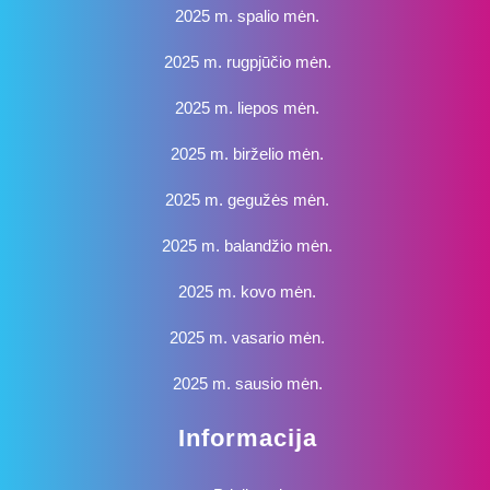
2025 m. spalio mėn.
2025 m. rugpjūčio mėn.
2025 m. liepos mėn.
2025 m. birželio mėn.
2025 m. gegužės mėn.
2025 m. balandžio mėn.
2025 m. kovo mėn.
2025 m. vasario mėn.
2025 m. sausio mėn.
Informacija