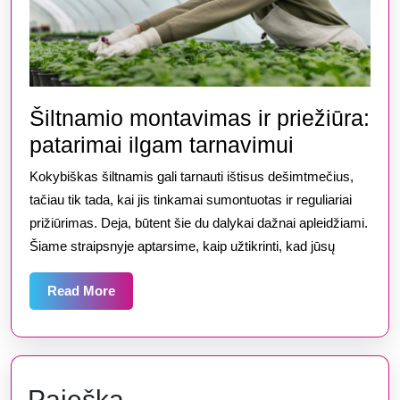
Šiltnamio montavimas ir priežiūra:
Šiltnamio
patarimai ilgam tarnavimui
montavim
Kokybiškas šiltnamis gali tarnauti ištisus dešimtmečius,
ir
tačiau tik tada, kai jis tinkamai sumontuotas ir reguliariai
priežiūra:
prižiūrimas. Deja, būtent šie du dalykai dažnai apleidžiami.
Šiame straipsnyje aptarsime, kaip užtikrinti, kad jūsų
patarimai
ilgam
Read
Read More
tarnavimui
More
Paieška