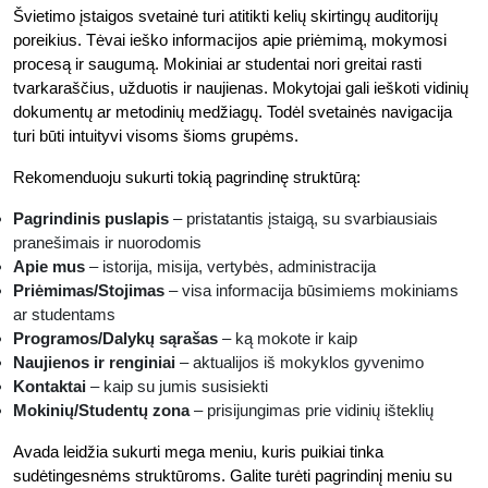
Švietimo įstaigos svetainė turi atitikti kelių skirtingų auditorijų
poreikius. Tėvai ieško informacijos apie priėmimą, mokymosi
procesą ir saugumą. Mokiniai ar studentai nori greitai rasti
tvarkaraščius, užduotis ir naujienas. Mokytojai gali ieškoti vidinių
dokumentų ar metodinių medžiagų. Todėl svetainės navigacija
turi būti intuityvi visoms šioms grupėms.
Rekomenduoju sukurti tokią pagrindinę struktūrą:
Pagrindinis puslapis
– pristatantis įstaigą, su svarbiausiais
pranešimais ir nuorodomis
Apie mus
– istorija, misija, vertybės, administracija
Priėmimas/Stojimas
– visa informacija būsimiems mokiniams
ar studentams
Programos/Dalykų sąrašas
– ką mokote ir kaip
Naujienos ir renginiai
– aktualijos iš mokyklos gyvenimo
Kontaktai
– kaip su jumis susisiekti
Mokinių/Studentų zona
– prisijungimas prie vidinių išteklių
Avada leidžia sukurti mega meniu, kuris puikiai tinka
sudėtingesnėms struktūroms. Galite turėti pagrindinį meniu su