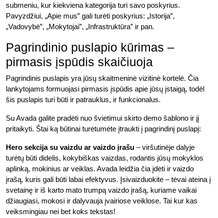
submeniu, kur kiekviena kategorija turi savo poskyrius.
Pavyzdžiui, „Apie mus” gali turėti poskyrius: „Istorija”,
„Vadovybė”, „Mokytojai”, „Infrastruktūra” ir pan.
Pagrindinio puslapio kūrimas –
pirmasis įspūdis skaičiuoja
Pagrindinis puslapis yra jūsų skaitmeninė vizitinė kortelė. Čia
lankytojams formuojasi pirmasis įspūdis apie jūsų įstaigą, todėl
šis puslapis turi būti ir patrauklus, ir funkcionalus.
Su Avada galite pradėti nuo švietimui skirto demo šablono ir jį
pritaikyti. Štai ką būtinai turėtumėte įtraukti į pagrindinį puslapį:
Hero sekcija su vaizdu ar vaizdo įrašu
– viršutinėje dalyje
turėtų būti didelis, kokybiškas vaizdas, rodantis jūsų mokyklos
aplinką, mokinius ar veiklas. Avada leidžia čia įdėti ir vaizdo
įrašą, kuris gali būti labai efektyvus. Įsivaizduokite – tėvai ateina į
svetainę ir iš karto mato trumpą vaizdo įrašą, kuriame vaikai
džiaugiasi, mokosi ir dalyvauja įvairiose veiklose. Tai kur kas
veiksmingiau nei bet koks tekstas!