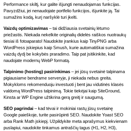
Performance skiltį, kur galite išjungti nenaudojamas funkcijas.
Pavyzdžiui, jei nenaudojate portfelio funkcijos, išjunkite ją. Tai
sumažins kodą, kurį naršyklė turi įkelti.
Vaizdų optimizavimas
– tai didžiausia svetainių lėtumo
priežastis. Niekada nekelkite originalių didelės raiškos nuotraukų
tiesiai iš fotoaparato! Naudokite įrankius kaip TinyPNG arba
WordPress įskiepius kaip Smush, kurie automatiškai sumažina
vaizdų dydį be kokybės praradimo. Taip pat įsitikinkite, kad
naudojate modernų WebP formatą.
Talpinimo (hosting) pasirinkimas
– jei jūsų svetainė talpinama
pigiausiame bendrame serveryje, ji niekada nebus greita.
Mokykloms rekomenduoju investuoti į bent jau vidutinės klasės
valdomą WordPress talpinimą. Tokie tiekėjai kaip SiteGround,
Kinsta ar WP Engine užtikrina gerą greitį ir saugumą.
SEO pagrindai
– kad tėvai ir mokiniai rastų jūsų svetainę
Google paieškoje, turite pasirūpinti SEO. Naudokite Yoast SEO
arba Rank Math įskiepį. Užpildykite meta aprašymus kiekvienam
puslapiui, naudokite tinkamus antraščių tagus (H1, H2, H3),