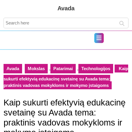
Skip
Avada
to
content
Search
Skip
for:
to
content
Open
Button
Avada
Mokslas
,
Patarimai
,
Technologijos
Kaip
sukurti efektyvią edukacinę svetainę su Avada tema:
praktinis vadovas mokykloms ir mokymo įstaigoms
Kaip sukurti efektyvią edukacinę
svetainę su Avada tema:
praktinis vadovas mokykloms ir