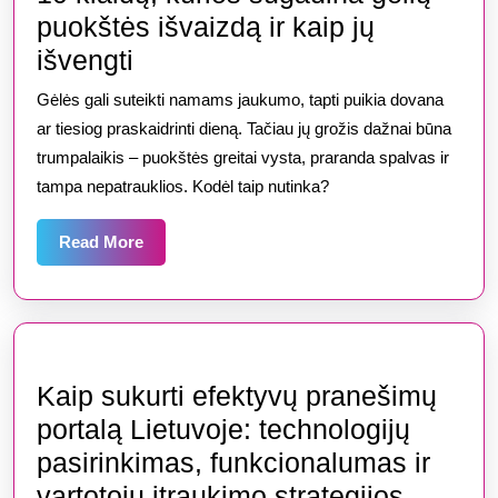
puokštės išvaizdą ir kaip jų
10
išvengti
klaidų,
Gėlės gali suteikti namams jaukumo, tapti puikia dovana
kurios
ar tiesiog praskaidrinti dieną. Tačiau jų grožis dažnai būna
sugadina
trumpalaikis – puokštės greitai vysta, praranda spalvas ir
tampa nepatrauklios. Kodėl taip nutinka?
gėlių
puokštės
Read
Read More
išvaizdą
More
ir
kaip
jų
išvengti
Kaip sukurti efektyvų pranešimų
portalą Lietuvoje: technologijų
pasirinkimas, funkcionalumas ir
Kaip
vartotojų įtraukimo strategijos