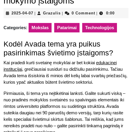
mokymo įstaigoms
2025-
Grazulis
2025-04-07
Grazulis
0 Comment
0:00
|
|
|
04-
07
Categories:
Mokslas
Patarimai
Technologijos
Kodėl Avada tema yra puikus
pasirinkimas švietimo įstaigoms?
Kai pradedi kurti svetainę mokyklai ar bet kokiai
edukacinei
institucijai
, greičiausiai susiduri su didžiuliu pasirinkimu. Tačiau
Avada tema išsiskiria iš minios dėl kelių labai svarbių priežasčių,
kurios ypač aktualios būtent švietimo sektoriui.
Pirmiausia, ši tema yra neįtikėtinai lanksti. Galite sukurti viską –
nuo pradinės mokyklos svetainės su spalvingais elementais iki
rimtos universiteto platformos su sudėtinga struktūra. Avada
suteikia daugiau nei 90 paruoštų demo versijų, tarp kurių rasite
kelis specialiai švietimui skirtus šablonus. Tai reiškia, kad jums
nereikės pradėti nuo nulio – galite pasirinkti tinkamą pagrindą ir