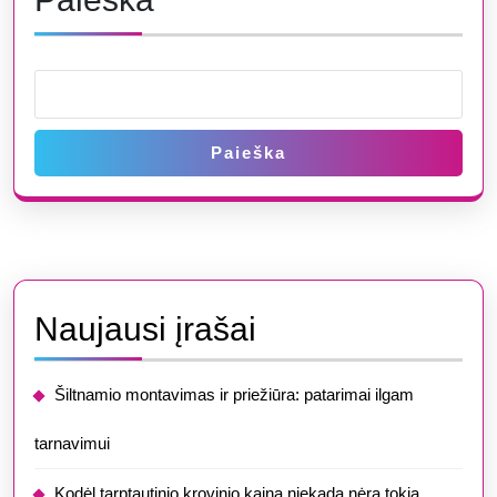
Paieška
Naujausi įrašai
Šiltnamio montavimas ir priežiūra: patarimai ilgam
tarnavimui
​​Kodėl tarptautinio krovinio kaina niekada nėra tokia,