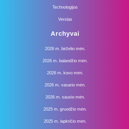
Technologijos
Verslas
Archyvai
2026 m. birželio mėn.
2026 m. balandžio mėn.
2026 m. kovo mėn.
2026 m. vasario mėn.
2026 m. sausio mėn.
2025 m. gruodžio mėn.
2025 m. lapkričio mėn.