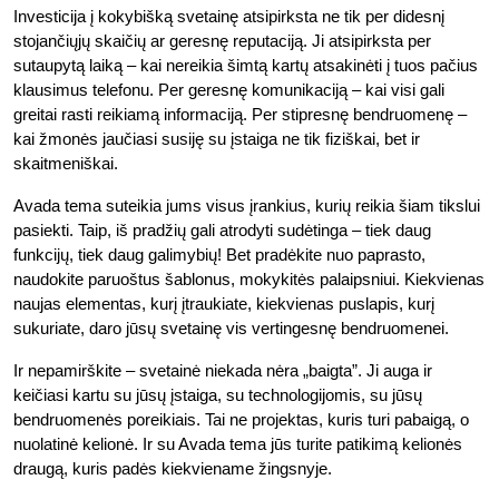
Investicija į kokybišką svetainę atsipirksta ne tik per didesnį
stojančiųjų skaičių ar geresnę reputaciją. Ji atsipirksta per
sutaupytą laiką – kai nereikia šimtą kartų atsakinėti į tuos pačius
klausimus telefonu. Per geresnę komunikaciją – kai visi gali
greitai rasti reikiamą informaciją. Per stipresnę bendruomenę –
kai žmonės jaučiasi susiję su įstaiga ne tik fiziškai, bet ir
skaitmeniškai.
Avada tema suteikia jums visus įrankius, kurių reikia šiam tikslui
pasiekti. Taip, iš pradžių gali atrodyti sudėtinga – tiek daug
funkcijų, tiek daug galimybių! Bet pradėkite nuo paprasto,
naudokite paruoštus šablonus, mokykitės palaipsniui. Kiekvienas
naujas elementas, kurį įtraukiate, kiekvienas puslapis, kurį
sukuriate, daro jūsų svetainę vis vertingesnę bendruomenei.
Ir nepamirškite – svetainė niekada nėra „baigta”. Ji auga ir
keičiasi kartu su jūsų įstaiga, su technologijomis, su jūsų
bendruomenės poreikiais. Tai ne projektas, kuris turi pabaigą, o
nuolatinė kelionė. Ir su Avada tema jūs turite patikimą kelionės
draugą, kuris padės kiekviename žingsnyje.