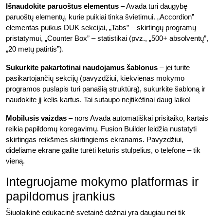
Išnaudokite paruoštus elementus
– Avada turi daugybę
paruoštų elementų, kurie puikiai tinka švietimui. „Accordion”
elementas puikus DUK sekcijai, „Tabs” – skirtingų programų
pristatymui, „Counter Box” – statistikai (pvz., „500+ absolventų”,
„20 metų patirtis”).
Sukurkite pakartotinai naudojamus šablonus
– jei turite
pasikartojančių sekcijų (pavyzdžiui, kiekvienas mokymo
programos puslapis turi panašią struktūrą), sukurkite šabloną ir
naudokite jį kelis kartus. Tai sutaupo neįtikėtinai daug laiko!
Mobilusis vaizdas
– nors Avada automatiškai prisitaiko, kartais
reikia papildomų koregavimų. Fusion Builder leidžia nustatyti
skirtingas reikšmes skirtingiems ekranams. Pavyzdžiui,
dideliame ekrane galite turėti keturis stulpelius, o telefone – tik
vieną.
Integruojame mokymo platformas ir
papildomus įrankius
Šiuolaikinė edukacinė svetainė dažnai yra daugiau nei tik