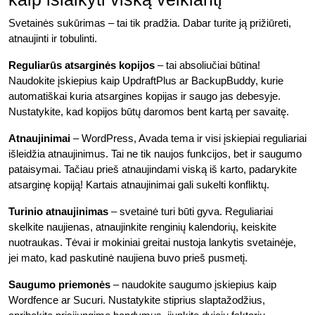
Svetainės sukūrimas – tai tik pradžia. Dabar turite ją prižiūreti,
atnaujinti ir tobulinti.
Reguliarūs atsarginės kopijos
– tai absoliučiai būtina!
Naudokite įskiepius kaip UpdraftPlus ar BackupBuddy, kurie
automatiškai kuria atsargines kopijas ir saugo jas debesyje.
Nustatykite, kad kopijos būtų daromos bent kartą per savaitę.
Atnaujinimai
– WordPress, Avada tema ir visi įskiepiai reguliariai
išleidžia atnaujinimus. Tai ne tik naujos funkcijos, bet ir saugumo
pataisymai. Tačiau prieš atnaujindami viską iš karto, padarykite
atsarginę kopiją! Kartais atnaujinimai gali sukelti konfliktų.
Turinio atnaujinimas
– svetainė turi būti gyva. Reguliariai
skelkite naujienas, atnaujinkite renginių kalendorių, keiskite
nuotraukas. Tėvai ir mokiniai greitai nustoja lankytis svetainėje,
jei mato, kad paskutinė naujiena buvo prieš pusmetį.
Saugumo priemonės
– naudokite saugumo įskiepius kaip
Wordfence ar Sucuri. Nustatykite stiprius slaptažodžius,