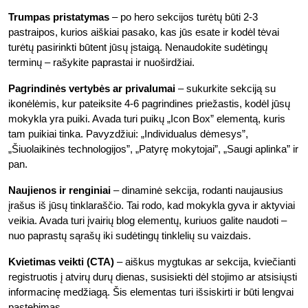
Trumpas pristatymas
– po hero sekcijos turėtų būti 2-3
pastraipos, kurios aiškiai pasako, kas jūs esate ir kodėl tėvai
turėtų pasirinkti būtent jūsų įstaigą. Nenaudokite sudėtingų
terminų – rašykite paprastai ir nuoširdžiai.
Pagrindinės vertybės ar privalumai
– sukurkite sekciją su
ikonėlėmis, kur pateiksite 4-6 pagrindines priežastis, kodėl jūsų
mokykla yra puiki. Avada turi puikų „Icon Box” elementą, kuris
tam puikiai tinka. Pavyzdžiui: „Individualus dėmesys”,
„Šiuolaikinės technologijos”, „Patyrę mokytojai”, „Saugi aplinka” ir
pan.
Naujienos ir renginiai
– dinaminė sekcija, rodanti naujausius
įrašus iš jūsų tinklaraščio. Tai rodo, kad mokykla gyva ir aktyviai
veikia. Avada turi įvairių blog elementų, kuriuos galite naudoti –
nuo paprastų sąrašų iki sudėtingų tinklelių su vaizdais.
Kvietimas veikti (CTA)
– aiškus mygtukas ar sekcija, kviečianti
registruotis į atvirų durų dienas, susisiekti dėl stojimo ar atsisiųsti
informacinę medžiagą. Šis elementas turi išsiskirti ir būti lengvai
pastebimas.