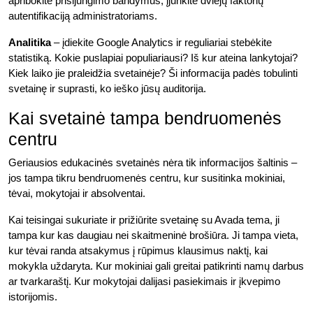
apribokite prisijungimo bandymus, įjunkite dviejų faktorių
autentifikaciją administratoriams.
Analitika
– įdiekite Google Analytics ir reguliariai stebėkite
statistiką. Kokie puslapiai populiariausi? Iš kur ateina lankytojai?
Kiek laiko jie praleidžia svetainėje? Ši informacija padės tobulinti
svetainę ir suprasti, ko ieško jūsų auditorija.
Kai svetainė tampa bendruomenės
centru
Geriausios edukacinės svetainės nėra tik informacijos šaltinis –
jos tampa tikru bendruomenės centru, kur susitinka mokiniai,
tėvai, mokytojai ir absolventai.
Kai teisingai sukuriate ir prižiūrite svetainę su Avada tema, ji
tampa kur kas daugiau nei skaitmeninė brošiūra. Ji tampa vieta,
kur tėvai randa atsakymus į rūpimus klausimus naktį, kai
mokykla uždaryta. Kur mokiniai gali greitai patikrinti namų darbus
ar tvarkaraštį. Kur mokytojai dalijasi pasiekimais ir įkvepimo
istorijomis.