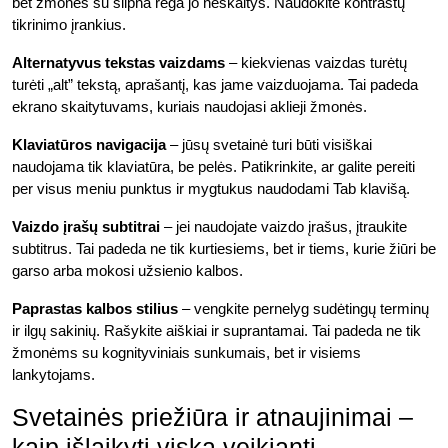
bet žmonės su silpna rega jo neskaitys. Naudokite kontrastų
tikrinimo įrankius.
Alternatyvus tekstas vaizdams
– kiekvienas vaizdas turėtų
turėti „alt” tekstą, aprašantį, kas jame vaizduojama. Tai padeda
ekrano skaitytuvams, kuriais naudojasi aklieji žmonės.
Klaviatūros navigacija
– jūsų svetainė turi būti visiškai
naudojama tik klaviatūra, be pelės. Patikrinkite, ar galite pereiti
per visus meniu punktus ir mygtukus naudodami Tab klavišą.
Vaizdo įrašų subtitrai
– jei naudojate vaizdo įrašus, įtraukite
subtitrus. Tai padeda ne tik kurtiesiems, bet ir tiems, kurie žiūri be
garso arba mokosi užsienio kalbos.
Paprastas kalbos stilius
– vengkite pernelyg sudėtingų terminų
ir ilgų sakinių. Rašykite aiškiai ir suprantamai. Tai padeda ne tik
žmonėms su kognityviniais sunkumais, bet ir visiems
lankytojams.
Svetainės priežiūra ir atnaujinimai –
kaip išlaikyti viską veikiantį